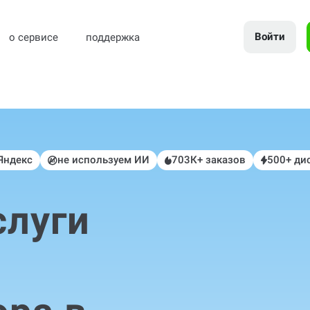
Войти
о сервисе
поддержка
 Яндекс
не используем ИИ
703К+ заказов
500+ ди
слуги