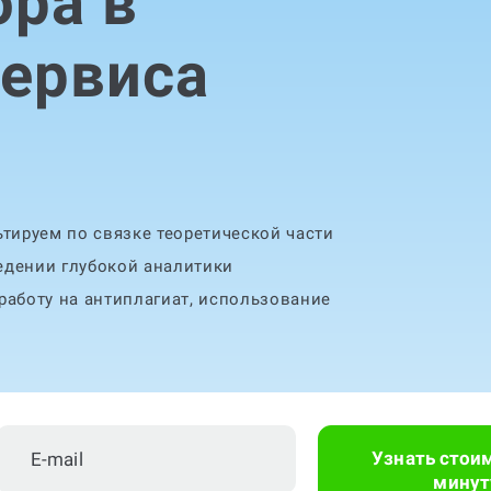
ра в
сервиса
тируем по связке теоретической части
едении глубокой аналитики
аботу на антиплагиат, использование
Узнать стои
минут