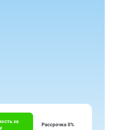
мость за
Рассрочка 0%
у