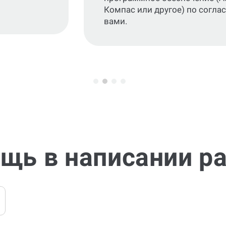
Компас или другое) по согла
вами.
щь в написании р