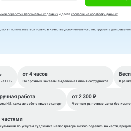
икой обработки персональных данных
и даете
согласие на обработку данных
, могут использоваться только в качестве дополнительного инструмента для решени
ь
от 4 часов
Бесп
, «eTXT»
По срочным заказам выделенная линия сотрудников
В рамк
 ручная работа
от 2 300 ₽
уем ИИ, каждую работу пишет эксперт
Честные рыночные цены без комис
 частями
сультации по услугам художника иллюстратора можно поделить на части, предо