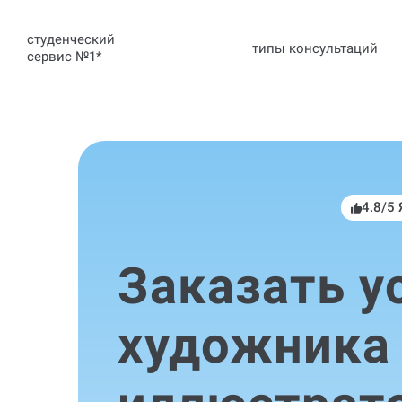
студенческий
типы консультаций
сервис №1
*
4.8/5
Заказать у
художника