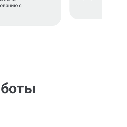
сованию с
аботы